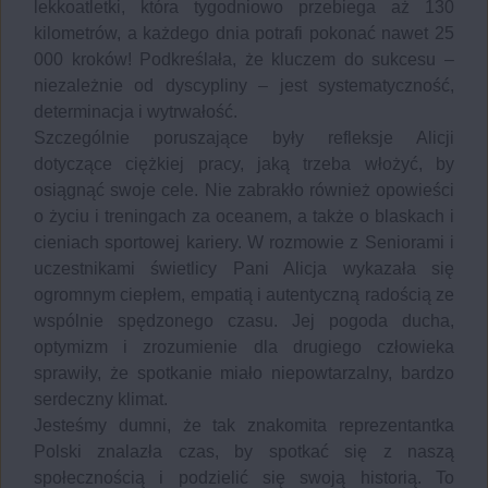
lekkoatletki, która tygodniowo przebiega aż 130
kilometrów, a każdego dnia potrafi pokonać nawet 25
000 kroków! Podkreślała, że kluczem do sukcesu –
niezależnie od dyscypliny – jest systematyczność,
determinacja i wytrwałość.
Szczególnie poruszające były refleksje Alicji
dotyczące ciężkiej pracy, jaką trzeba włożyć, by
osiągnąć swoje cele. Nie zabrakło również opowieści
o życiu i treningach za oceanem, a także o blaskach i
cieniach sportowej kariery. W rozmowie z Seniorami i
uczestnikami świetlicy Pani Alicja wykazała się
ogromnym ciepłem, empatią i autentyczną radością ze
wspólnie spędzonego czasu. Jej pogoda ducha,
optymizm i zrozumienie dla drugiego człowieka
sprawiły, że spotkanie miało niepowtarzalny, bardzo
serdeczny klimat.
Jesteśmy dumni, że tak znakomita reprezentantka
Polski znalazła czas, by spotkać się z naszą
społecznością i podzielić się swoją historią. To