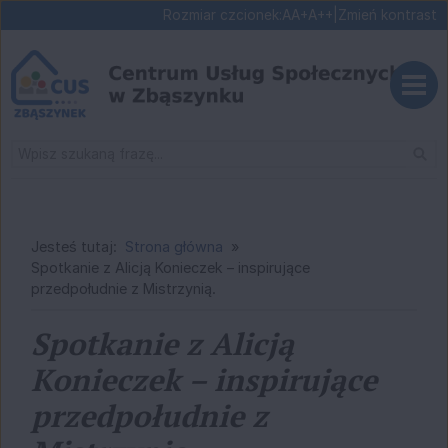
Ustaw domyślną czcionk
Ustaw większą czcionk
Ustaw największą cz
Rozmiar czcionek:
A
A+
A++
|
Zmień kontrast
Przejdź do głównej treści
Przejdź do wyszukiwarki
Wysz
1
«
»
1
Jesteś tutaj:
Strona główna
Spotkanie z Alicją Konieczek – inspirujące
przedpołudnie z Mistrzynią.
Spotkanie z Alicją
Konieczek – inspirujące
przedpołudnie z