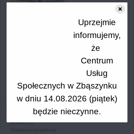
×
Uprzejmie
informujemy,
że
Centrum
Usług
Społecznych w Zbąszynku
w dniu 14.08.2026 (p
iątek
)
Menu
Projekt Unijny - Utworzenie CUS
będzie nieczynne.
Informacja dla osób z niepełnosprawnością
Aktualności
Dokumenty projektowe