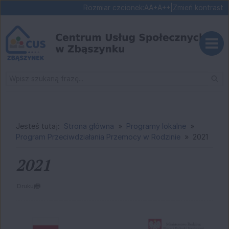
Ustaw domyślną czcionk
Ustaw większą czcionk
Ustaw największą cz
Rozmiar czcionek:
A
A+
A++
|
Zmień kontrast
Przejdź do głównej treści
Przejdź do wyszukiwarki
Wysz
1
«
»
1
Jesteś tutaj:
Strona główna
Programy lokalne
Program Przeciwdziałania Przemocy w Rodzinie
2021
2021
Drukuj