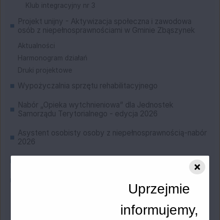
Klub integracyjny nr 3
Projekt unijny - Aktywizacja społeczna i zawodowa
osób z niepełnosprawnościami w Gminie Zbąszynek
Aktualności
Harmonogram działań
Druki projektowe
Wypożyczalnia sprzętu rehabilitacyjnego
Nabór „Opieka wytchnieniowa” dla Jednostek
Samorządu Terytorialnego - edycja 2026
Asystent osobisty osoby z niepełnosprawnością-nabór
2026
Pomoc społeczna
×
Świadczenia rodzinne i zasiłki dla opiekunów
Uprzejmie
Zasiłki rodzinne oraz dodatki do zasiłku rodzinnego
informujemy,
Jednorazowa zapomoga z tytułu urodzenia się dziecka
(Becikowe)