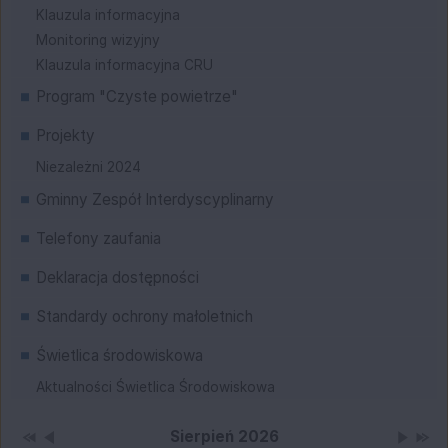
Klauzula informacyjna
Monitoring wizyjny
Klauzula informacyjna CRU
Program "Czyste powietrze"
Projekty
Niezależni 2024
Gminny Zespół Interdyscyplinarny
Telefony zaufania
Deklaracja dostępności
Standardy ochrony małoletnich
Świetlica środowiskowa
Aktualności Świetlica Środowiskowa
Przestaw datę na Sierpień 2025
Przestaw datę na Lipiec 2026
Lista wydarzeń w miesiącu
Brak wydarzeń w tym 
Przesta
Przes
Wydarzenia
Sierpień 2026