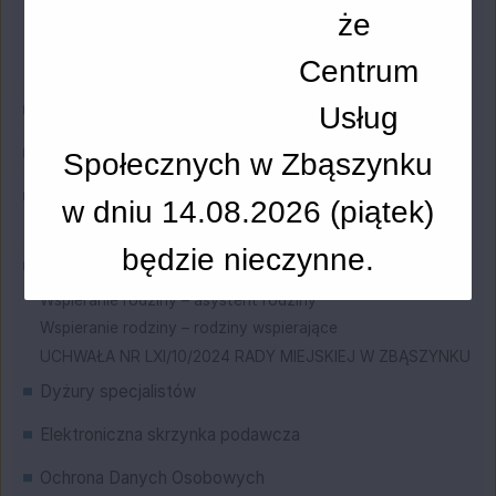
że
Zasiłek pielęgnacyjny
Świadczenie pielęgnacyjne
Centrum
Świadczenie rodzicielske
Fundusz Alimentacyjny
Usług
Za życiem
Społecznych w Zbąszynku
Mieszkania wspomagane
w dniu 14.08.2026 (p
iątek
)
Aktualności
będzie nieczynne.
Wspieranie rodziny
Wspieranie rodziny – asystent rodziny
Wspieranie rodziny – rodziny wspierające
UCHWAŁA NR LXI/10/2024 RADY MIEJSKIEJ W ZBĄSZYNKU
Dyżury specjalistów
Elektroniczna skrzynka podawcza
Ochrona Danych Osobowych