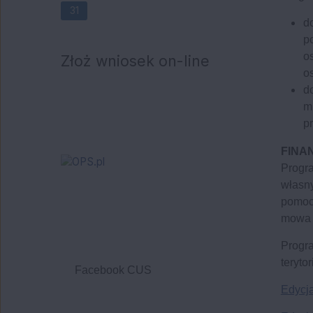
31
d
p
o
Złoż wniosek on-line
o
d
m
p
FINA
Progr
własn
pomocy
mowa w
Progr
terytor
Facebook CUS
Edycj