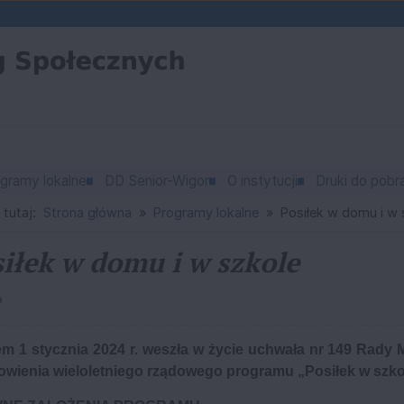
gramy lokalne
DD Senior-Wigor
O instytucji
Druki do pobr
 tutaj:
Strona główna
Programy lokalne
Posiłek w domu i w 
iłek w domu i w szkole
em 1 stycznia 2024 r. weszła w życie uchwała nr 149 Rady M
owienia wieloletniego rządowego programu „Posiłek w szkol