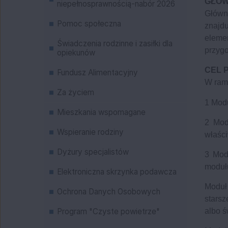
GŁÓW
niepełnosprawnością-nabór 2026
Główn
Pomoc społeczna
znajd
eleme
Świadczenia rodzinne i zasiłki dla
przygo
opiekunów
CEL 
Fundusz Alimentacyjny
W ram
Za życiem
1 Modu
Mieszkania wspomagane
2 Mod
Wspieranie rodziny
właści
Dyżury specjalistów
3 Mod
modułu
Elektroniczna skrzynka podawcza
Moduł 
Ochrona Danych Osobowych
starsz
Program "Czyste powietrze"
albo 