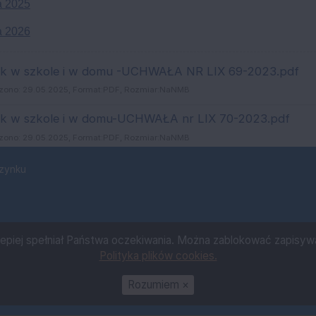
a 2025
a 2026
ŁĄCZNIKI
ek w szkole i w domu -UCHWAŁA NR LIX 69-2023.pdf
zono: 29.05.2025, Format:
PDF
, Rozmiar:
NaNMB
ek w szkole i w domu-UCHWAŁA nr LIX 70-2023.pdf
zono: 29.05.2025, Format:
PDF
, Rozmiar:
NaNMB
szynku
lepiej spełniał Państwa oczekiwania. Można zablokować zapisywan
Polityka plików cookies.
Rozumiem
×