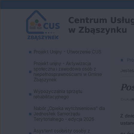
Przejdź do głównej treści
Przejdź do wyszukiwarki
Menu
1
Projekt Unijny - Utworzenie CUS
«
1
Pro
Projekt unijny - Aktywizacja
społeczna i zawodowa osób z
Jesteś
niepełnosprawnościami w Gminie
Zbąszynek
Pos
Wypożyczalnia sprzętu
rehabilitacyjnego
Drukuj
Nabór „Opieka wytchnieniowa” dla
Jednostek Samorządu
Z dni
Terytorialnego - edycja 2026
ustan
Asystent osobisty osoby z