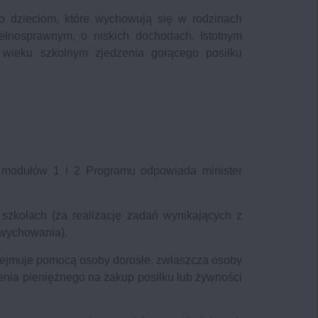
 dzieciom, które wychowują się w rodzinach
pełnosprawnym, o niskich dochodach. Istotnym
wieku szkolnym zjedzenia gorącego posiłku
z modułów 1 i 2 Programu odpowiada minister
szkołach (za realizację zadań wynikających z
 wychowania).
bejmuje pomocą osoby dorosłe, zwłaszcza osoby
zenia pieniężnego na zakup posiłku lub żywności