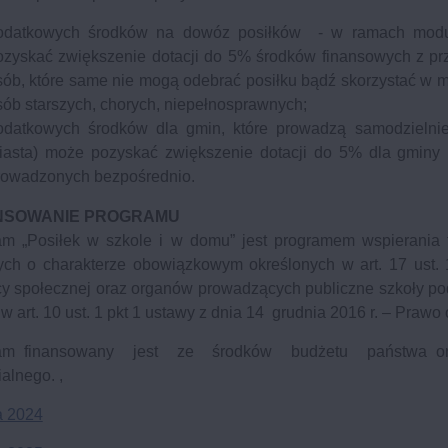
odatkowych środków na dowóz posiłków - w ramach modułu
ozyskać zwiększenie dotacji do 5% środków finansowych
z pr
sób, które same nie mogą odebrać posiłku bądź skorzystać w m
sób starszych, chorych, niepełnosprawnych;
odatkowych środków dla gmin, które prowadzą samodzielnie s
iasta) może pozyskać zwiększenie dotacji do 5% dla gminy r
rowadzonych bezpośrednio.
NSOWANIE PROGRAMU
am „Posiłek w szkole i w domu” jest programem wspierania 
ych o charakterze obowiązkowym określonych w art. 17 ust. 
 społecznej oraz organów prowadzących publiczne szkoły pods
 art. 10 ust. 1 pkt 1 ustawy z dnia 14 grudnia 2016 r. – Prawo
am finansowany jest ze środków budżetu państwa ora
ialnego. ,
a 2024