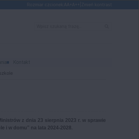
Ustaw domyślną czcionkę
Ustaw większą czcionkę
Ustaw największą czcionkę
Rozmiar czcionek:
A
A+
A++
|
Zmień kontrast
Wyszukaj
»
ania
Kontakt
szkole
inistrów z dnia 23 sierpnia 2023 r. w sprawie
e i w domu” na lata 2024-2028.