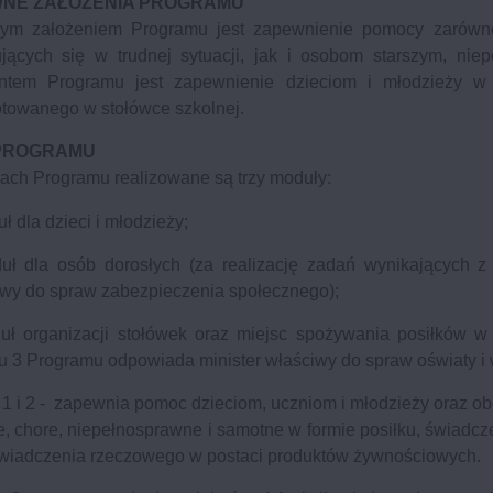
NE ZAŁOŻENIA PROGRAMU
ym założeniem Programu jest zapewnienie pomocy zarówno
ujących się w trudnej sytuacji, jak i osobom starszym, nie
ntem Programu jest zapewnienie dzieciom i młodzieży w 
towanego w stołówce szkolnej.
PROGRAMU
ach Programu realizowane są trzy moduły:
ł dla dzieci i młodzieży;
uł dla osób dorosłych (za realizację zadań wynikających 
wy do spraw zabezpieczenia społecznego);
uł organizacji stołówek oraz miejsc spożywania posiłków w 
 3 Programu odpowiada minister właściwy do spraw oświaty i
1 i 2 - zapewnia pomoc dzieciom, uczniom i młodzieży oraz o
e, chore, niepełnosprawne i samotne w formie posiłku, świadc
świadczenia rzeczowego w postaci produktów żywnościowych.