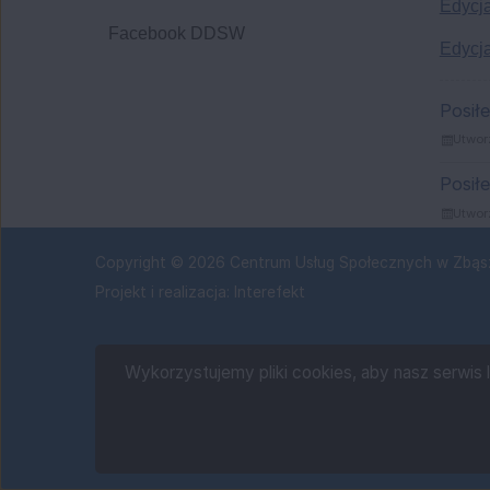
Edycj
Facebook DDSW
Edycj
ZA
Posił
Utwor
Posił
Utwor
Copyright © 2026 Centrum Usług Społecznych w Zbą
Projekt i realizacja:
Interefekt
Wykorzystujemy pliki cookies, aby nasz serwis 