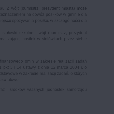
 2 wójt (burmistrz, prezydent miasta) może
zeznaczeniem na dowóz posiłków w gminie dla
iejscu spożywania posiłku, w szczególności dla
tołówki szkolne - wójt (burmistrz, prezydent
ealizującej posiłek w stołówkach przez siebie
finansowego gmin w zakresie realizacji zadań
1 pkt 3 i 14 ustawy z dnia 12 marca 2004 r. o
tawowe w zakresie realizacji zadań, o których
 oświatowe.
z środków własnych jednostek samorządu