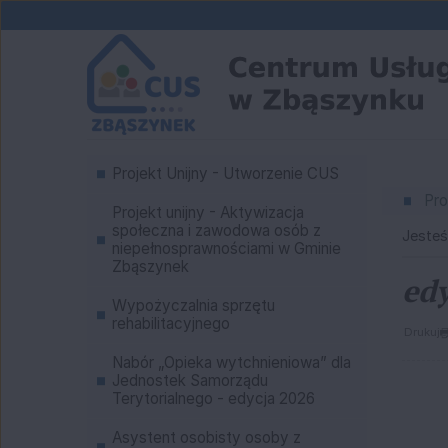
Przejdź do głównej treści
Przejdź do wyszukiwarki
Menu
1
Projekt Unijny - Utworzenie CUS
«
1
Pro
Projekt unijny - Aktywizacja
społeczna i zawodowa osób z
Jesteś
niepełnosprawnościami w Gminie
Zbąszynek
edy
Wypożyczalnia sprzętu
rehabilitacyjnego
Drukuj
Nabór „Opieka wytchnieniowa” dla
Jednostek Samorządu
Terytorialnego - edycja 2026
Asystent osobisty osoby z