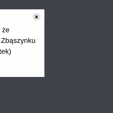
×
, że
 Zbąszynku
tek
)