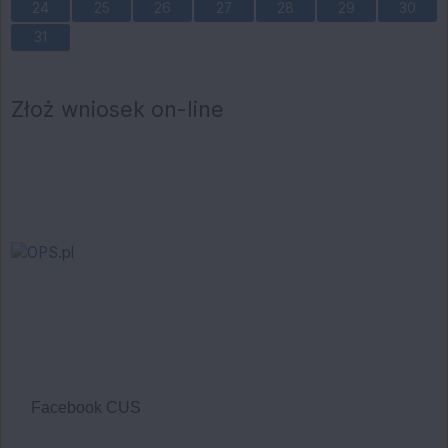
24
25
26
27
28
29
30
31
Złoż wniosek on-line
Facebook CUS