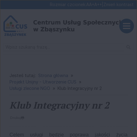
Ustaw domyślną czcionk
Ustaw większą czcionk
Ustaw największą cz
Rozmiar czcionek:
A
A+
A++
|
Zmień kontrast
Przejdź do głównej treści
Przejdź do wyszukiwarki
Wysz
1
«
»
1
Jesteś tutaj:
Strona główna
Projekt Unijny - Utworzenie CUS
Usługi zlecone NGO
Klub Integracyjny nr 2
Klub Integracyjny nr 2
Drukuj
Celem usługi będzie poprawa jakości życia