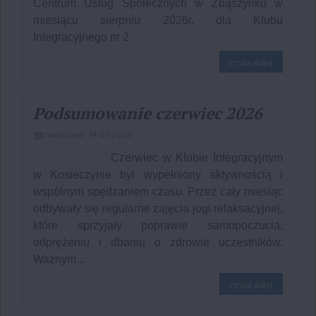
Centrum Usług Społecznych w Zbąszynku w
miesiącu sierpniu 2026r. dla Klubu
Integracyjnego nr 2.
na temat: 
czytaj dalej
Podsumowanie czerwiec 2026
Utworzono: 14.07.2026
Czerwiec w Klubie Integracyjnym
w Kosieczynie był wypełniony aktywnością i
wspólnym spędzaniem czasu. Przez cały miesiąc
odbywały się regularne zajęcia jogi relaksacyjnej,
które sprzyjały poprawie samopoczucia,
odprężeniu i dbaniu o zdrowie uczestników.
...
Ważnym
na temat: 
czytaj dalej