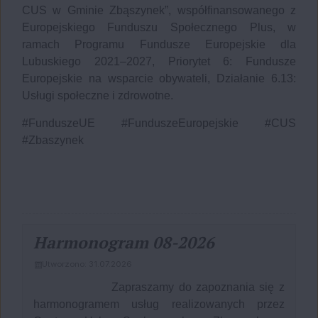
CUS w Gminie Zbąszynek”, współfinansowanego z
Europejskiego Funduszu Społecznego Plus, w
ramach Programu Fundusze Europejskie dla
Lubuskiego 2021–2027, Priorytet 6: Fundusze
Europejskie na wsparcie obywateli, Działanie 6.13:
Usługi społeczne i zdrowotne.
#FunduszeUE #FunduszeEuropejskie #CUS
#Zbaszynek
Aktualności, strona 1 z 3
Harmonogram 08-2026
Utworzono: 31.07.2026
Zapraszamy do zapoznania się z
harmonogramem usług realizowanych przez