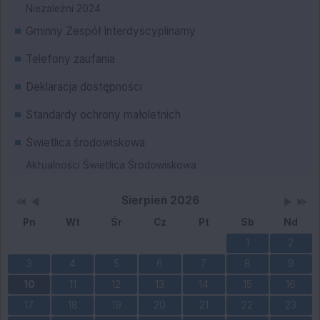
Niezależni 2024
Gminny Zespół Interdyscyplinarny
Telefony zaufania
Deklaracja dostępności
Standardy ochrony małoletnich
Świetlica środowiskowa
Aktualności Świetlica Środowiskowa
Przestaw datę na Sierpień 2025
Przestaw datę na Lipiec 2026
Lista wydarzeń w miesiącu
Brak wydarzeń w tym 
Przesta
Przes
Wydarzenia
Sierpień 2026
Pn
Wt
Śr
Cz
Pt
Sb
Nd
1
2
3
4
5
6
7
8
9
10
11
12
13
14
15
16
17
18
19
20
21
22
23