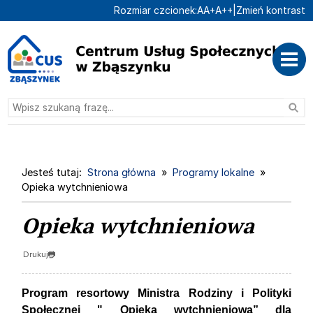
Ustaw domyślną czcionk
Ustaw większą czcionk
Ustaw największą cz
Rozmiar czcionek:
A
A+
A++
|
Zmień kontrast
Przejdź do głównej treści
Przejdź do wyszukiwarki
Wysz
1
«
»
1
Jesteś tutaj:
Strona główna
Programy lokalne
Opieka wytchnieniowa
Opieka wytchnieniowa
Drukuj
Program resortowy Ministra Rodziny i Polityki
Społecznej " Opieka wytchnieniowa” dla