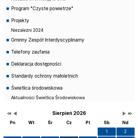
Program "Czyste powietrze"
Projekty
Niezależni 2024
Gminny Zespół Interdyscyplinarny
Telefony zaufania
Deklaracja dostępności
Standardy ochrony małoletnich
Świetlica środowiskowa
Aktualności Świetlica Środowiskowa
Przestaw datę na Sierpień 2025
Przestaw datę na Lipiec 2026
Lista wydarzeń w miesiącu
Brak wydarzeń w tym 
Przesta
Przes
Wydarzenia
Sierpień 2026
Pn
Wt
Śr
Cz
Pt
Sb
Nd
1
2